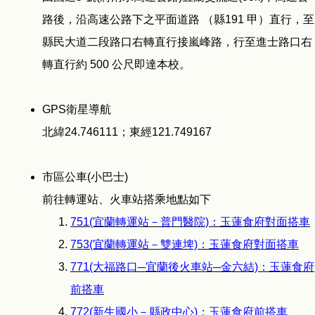
路後，沿高速公路下之平面道路 （縣191 甲）直行，至
縣民大道二段路口右轉直行接嵐峰路，行至進士路口右
轉直行約 500 公尺即達本校。
GPS衛星導航
北緯24.746111；東經121.749167
市區公車(小巴士)
前往轉運站、火車站搭乘地點如下
751(宜蘭轉運站－普門醫院)：玉蓮食府對面搭車
753(宜蘭轉運站－雙連埤)：玉蓮食府對面搭車
771(大福路口─宜蘭後火車站─金六結)：玉蓮食府
前搭車
772(新生國小－縣政中心)：玉蓮食府前搭車