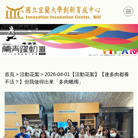
跳
到
主
要
內
容
區
首頁
>
活動花絮
>
2026-04-01【活動花絮】【連多肉都養
不活？】但我做得出來「多肉蠟燭」