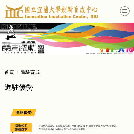
跳
到
主
要
內
容
區
首頁
進駐育成
進駐優勢