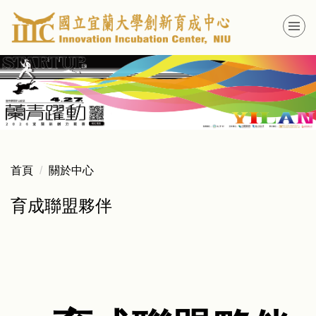
跳
到
主
要
內
容
區
首頁
關於中心
育成聯盟夥伴