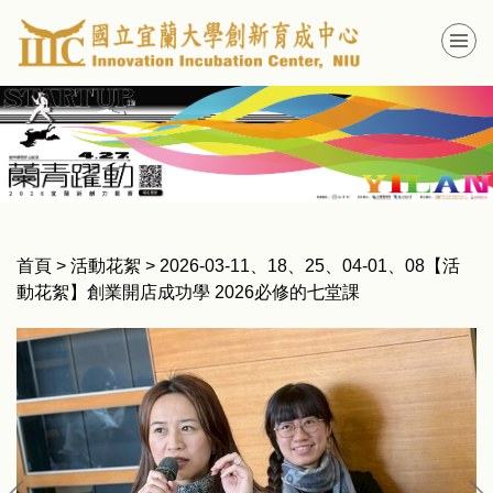
跳
到
主
要
內
容
區
首頁
>
活動花絮
>
2026-03-11、18、25、04-01、08【活
動花絮】創業開店成功學 2026必修的七堂課