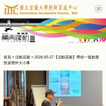
跳
到
主
要
內
容
區
首頁
>
活動花絮
>
2026-05-27【活動花絮】帶你一窺創業
投資裡外大小事