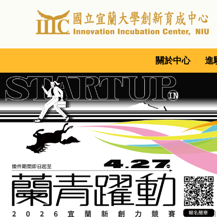
跳
到
主
要
內
關於中心
進
容
區