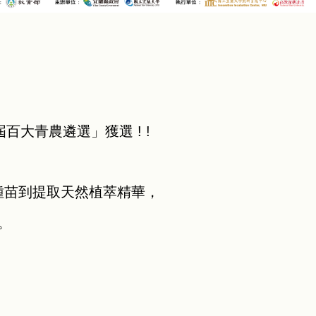
百大青農遴選」獲選 ! !
種苗到提取天然植萃精華，
。