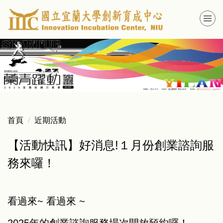
跳
到
主
要
內
容
區
首頁
近期活動
【活動快訊】好消息!１月份創業諮詢服
務來囉！
看過來~ 看過來 ~
2025年的創業諮詢服務場次開放預約囉！