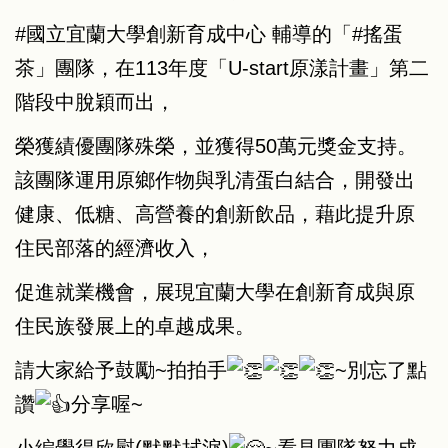
#國立宜蘭大學創新育成中心
輔導的「
#搖蛋
茶
」團隊，在113年度「U-start原漾計畫」第二
階段中脫穎而出，
榮獲績優團隊殊榮，並獲得50萬元獎金支持。
該團隊運用原鄉作物與乳清蛋白結合，開發出
健康、低糖、高營養的創新飲品，藉此提升原
住民部落的經濟收入，
促進就業機會，展現宜蘭大學在創新育成與原
住民族發展上的卓越成果。
請大家給予鼓勵~拍拍手
~別忘了點
讚
分享喔~
小編覺得欣慰(默默拭淚)
~看見團隊努力成