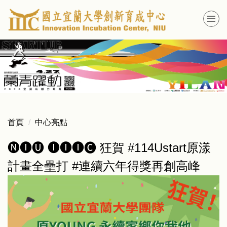
跳
到
主
要
內
容
區
首頁
中心亮點
🅝🅘🅤 🅘🅘🅘🅒 狂賀 #114Ustart原漾
計畫全壘打 #連續六年得獎再創高峰