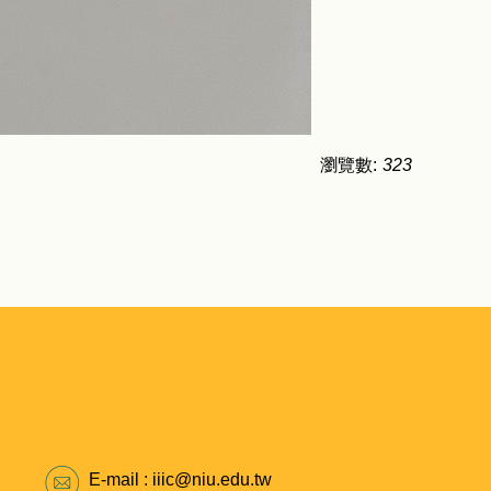
瀏覽數:
323
E-mail : iiic@niu.edu.tw