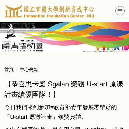
跳
到
主
要
內
容
區
首頁
中心亮點
【恭喜思卡嵐 Sgalan 榮獲 U-start 原漾
計畫績優團隊！】
今日我們來到參加#教育部青年發展署舉辦的
「U-start 原漾計畫」頒獎典禮。