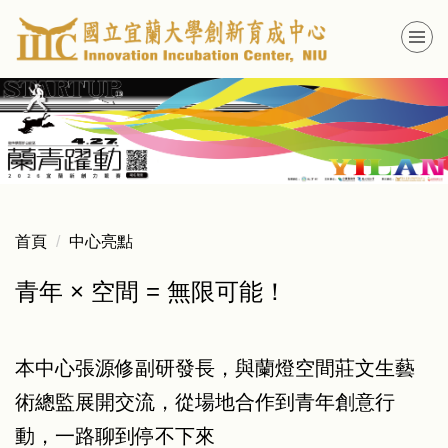
跳
到
主
要
內
容
區
首頁
中心亮點
青年 × 空間 = 無限可能！
本中心張源修副研發長，與蘭燈空間莊文生藝
術總監展開交流，從場地合作到青年創意行
動，一路聊到停不下來