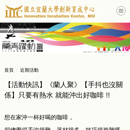
跳
到
主
要
內
容
區
首頁
近期活動
【活動快訊】《蘭人聚》【手抖也沒關
係】只要有熱水 就能沖出好咖啡 !!
想在家沖一杯好喝的咖啡，
卻總覺得手沖很難、器材很多、技巧很複雜嗎