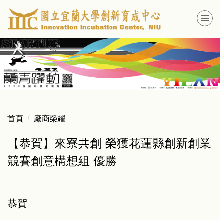
跳
到
主
要
內
容
區
首頁
廠商榮耀
【恭賀】來寮共創 榮獲花蓮縣創新創業
競賽創意構想組 優勝
恭賀