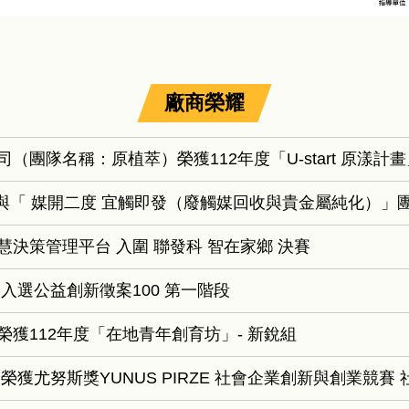
廠商榮耀
（團隊名稱：原植萃）榮獲112年度「U-start 原漾
韾 」與「 媒開二度 宜觸即發（廢觸媒回收與貴金屬純化）
決策管理平台 入圍 聯發科 智在家鄉 決賽
入選公益創新徵案100 第一階段
獲112年度「在地青年創育坊」- 新銳組
獲尤努斯獎YUNUS PIRZE 社會企業創新與創業競賽 