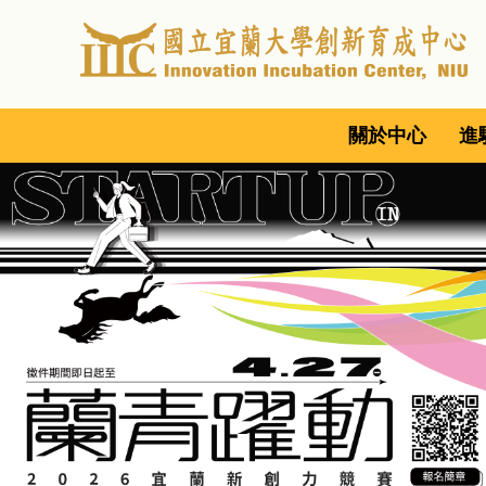
跳
到
主
要
內
關於中心
進
容
區