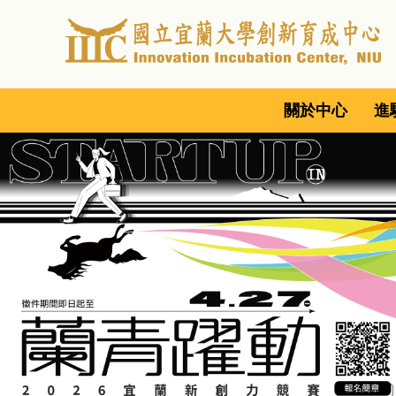
跳
到
主
要
內
關於中心
進
容
區