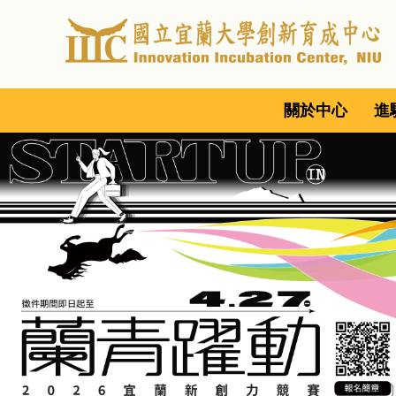
跳
到
主
要
內
關於中心
進
容
區