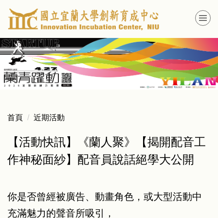
跳
到
主
要
內
容
區
首頁
近期活動
【活動快訊】《蘭人聚》【揭開配音工
作神秘面紗】配音員說話絕學大公開
你是否曾經被廣告、動畫角色，或大型活動中
充滿魅力的聲音所吸引，